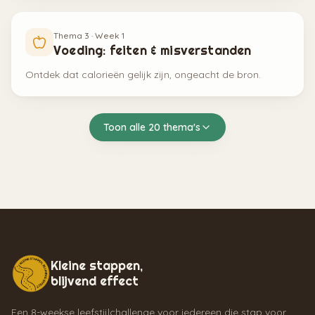
Thema
3
· Week
1
Voeding: feiten & misverstanden
Ontdek dat calorieën gelijk zijn, ongeacht de bron.
Toon alle
20
thema's
Kleine stappen,
blijvend effect
Een 8-weekse leefstijlchallenge voor iedereen die stap voor