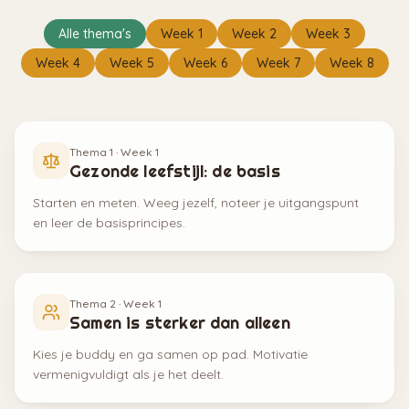
Alle thema's
Week
1
Week
2
Week
3
Week
4
Week
5
Week
6
Week
7
Week
8
Thema
1
· Week
1
Gezonde leefstijl: de basis
Starten en meten. Weeg jezelf, noteer je uitgangspunt
en leer de basisprincipes.
Thema
2
· Week
1
Samen is sterker dan alleen
Kies je buddy en ga samen op pad. Motivatie
vermenigvuldigt als je het deelt.