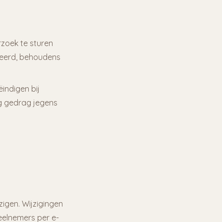
zoek te sturen
ueerd, behoudens
indigen bij
g gedrag jegens
igen. Wijzigingen
eelnemers per e-