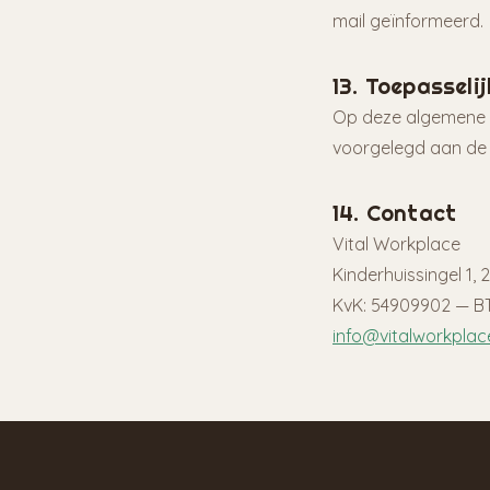
mail geïnformeerd.
13. Toepasseli
Op deze algemene v
voorgelegd aan de 
14. Contact
Vital Workplace
Kinderhuissingel 1,
KvK: 54909902 — B
info@vitalworkplace