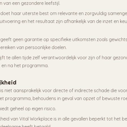
 van een gezondere leefstijl.
 doet haar uiterste best om relevante en zorgvuldig samenge
itvoering en het resultaat zijn afhankelijk van de inzet en ke
geeft geen garantie op specifieke uitkomsten zoals gewichtsv
bereiken van persoonlijke doelen.
jft te allen tijde zelf verantwoordelijk voor zijn of haar gezo
s en na het programma.
jkheid
is niet aansprakelijk voor directe of indirecte schade die voort
t programma, behoudens in geval van opzet of bewuste roe
edt geheel op eigen risico.
heid van Vital Workplace is in alle gevallen beperkt tot het 
deelname heeft betaald.