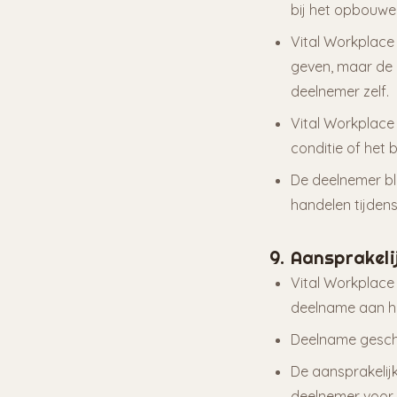
bij het opbouwen
Vital Workplace
geven, maar de u
deelnemer zelf.
Vital Workplace 
conditie of het 
De deelnemer bli
handelen tijden
9. Aansprakeli
Vital Workplace 
deelname aan he
Deelname geschi
De aansprakelijk
deelnemer voor 