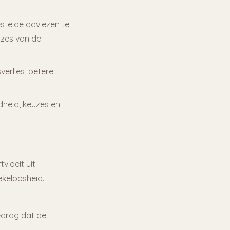
stelde adviezen te
uzes van de
erlies, betere
ndheid, keuzes en
vloeit uit
keloosheid.
bedrag dat de