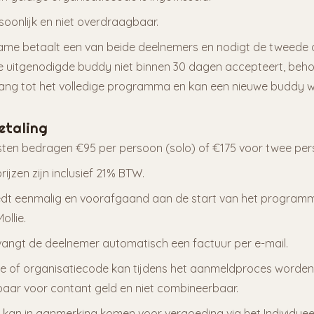
soonlijk en niet overdraagbaar.
ame betaalt een van beide deelnemers en nodigt de tweede 
n de uitgenodigde buddy niet binnen 30 dagen accepteert, beh
ng tot het volledige programma en kan een nieuwe buddy w
betaling
en bedragen €95 per persoon (solo) of €175 voor twee per
ijzen zijn inclusief 21% BTW.
edt eenmalig en voorafgaand aan de start van het programm
ollie.
vangt de deelnemer automatisch een factuur per e-mail.
e of organisatiecode kan tijdens het aanmeldproces worden
elbaar voor contant geld en niet combineerbaar.
an in aanmerking komen voor vergoeding via het Individue