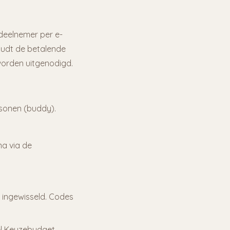
deelnemer per e-
oudt de betalende
orden uitgenodigd.
sonen (buddy).
a via de
 ingewisseld. Codes
el Keuzebudget