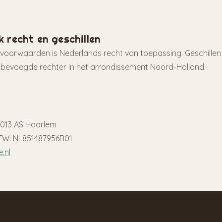
jk recht en geschillen
oorwaarden is Nederlands recht van toepassing. Geschille
bevoegde rechter in het arrondissement Noord-Holland.
 2013 AS Haarlem
TW: NL851487956B01
.nl