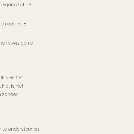
oegang tot het
h advies. Bij
a te wijzigen of
DF's en het
Het is niet
n zonder
r te ondersteunen