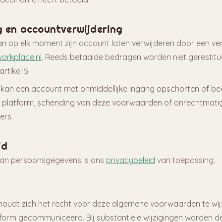
ng en accountverwijdering
n op elk moment zijn account laten verwijderen door een ver
workplace.nl
. Reeds betaalde bedragen worden niet gerestit
rtikel 5.
 kan een account met onmiddellijke ingang opschorten of beë
t platform, schending van deze voorwaarden of onrechtmati
ers.
id
van persoonsgegevens is ons
privacybeleid
van toepassing.
houdt zich het recht voor deze algemene voorwaarden te wijz
tform gecommuniceerd. Bij substantiële wijzigingen worden d