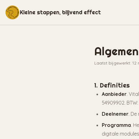
Kleine stappen, blijvend effect
Algemen
Laatst bijgewerkt: 12
1. Definities
Aanbieder
. Vit
54909902. BTW:
Deelnemer
. De
Programma
. H
digitale modules