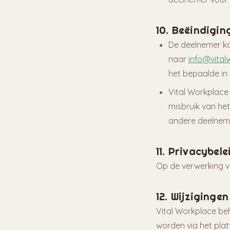
10. Beëindigi
De deelnemer ka
naar
info@vital
het bepaalde in a
Vital Workplace
misbruik van he
andere deelnem
11. Privacybele
Op de verwerking 
12. Wijzigingen
Vital Workplace be
worden via het pla