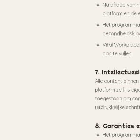
Na afloop van 
platform en de 
Het programma i
gezondheidsklac
Vital Workplace
aan te vullen.
7. Intellectue
Alle content binnen
platform zelf, is e
toegestaan om cont
uitdrukkelijke schri
8. Garanties 
Het programma b