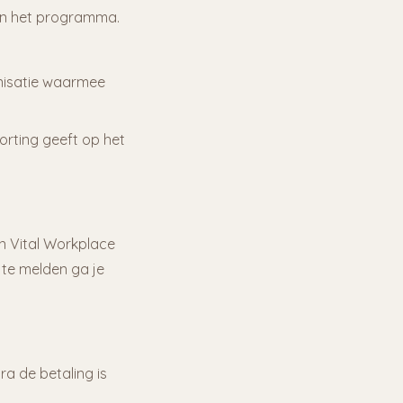
an het programma.
nisatie waarmee
orting geeft op het
n Vital Workplace
te melden ga je
a de betaling is