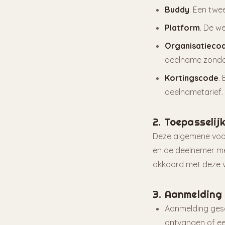
Buddy
. Een tw
Platform
. De w
Organisatieco
deelname zonder 
Kortingscode
.
deelnametarief.
2. Toepasselij
Deze algemene voor
en de deelnemer me
akkoord met deze 
3. Aanmelding
Aanmelding gesc
ontvangen of ee