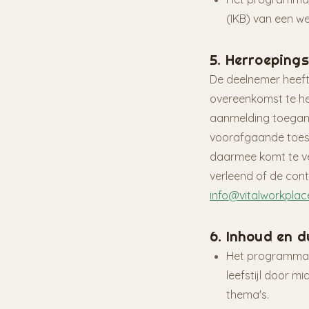
(IKB) van een we
5. Herroeping
De deelnemer heeft
overeenkomst te he
aanmelding toeganke
voorafgaande toest
daarmee komt te ver
verleend of de con
info@vitalworkplace
6. Inhoud en 
Het programma d
leefstijl door m
thema's.