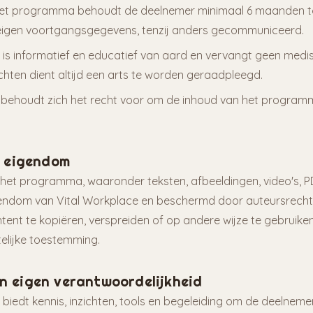
het programma behoudt de deelnemer minimaal 6 maanden t
eigen voortgangsgegevens, tenzij anders gecommuniceerd.
s informatief en educatief van aard en vervangt geen medisc
hten dient altijd een arts te worden geraadpleegd.
 behoudt zich het recht voor om de inhoud van het programm
el eigendom
 het programma, waaronder teksten, afbeeldingen, video's, P
igendom van Vital Workplace en beschermd door auteursrecht. 
ent te kopiëren, verspreiden of op andere wijze te gebruike
ftelijke toestemming.
en eigen verantwoordelijkheid
iedt kennis, inzichten, tools en begeleiding om de deelneme