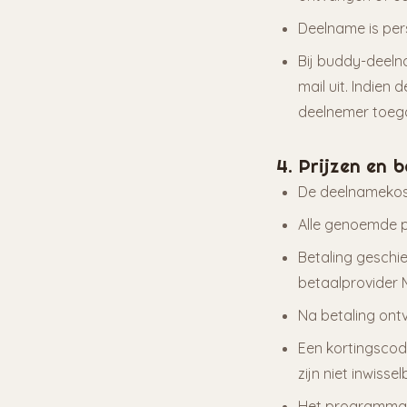
Deelname is per
Bij buddy-deeln
mail uit. Indie
deelnemer toega
4. Prijzen en 
De deelnamekost
Alle genoemde pr
Betaling geschi
betaalprovider M
Na betaling ont
Een kortingscod
zijn niet inwiss
Het programma k