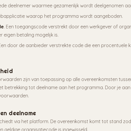
eede deelnemer waarmee gezamenlijk wordt deelgenomen a
ebapplicatie waarop het programma wordt aangeboden.
de
. Een toegangscode verstrekt door een werkgever of orga
eigen betaling mogelijk is.
 Een door de aanbieder verstrekte code die een procentuele k
kheid
waarden zijn van toepassing op alle overeenkomsten tusse
t betrekking tot deelname aan het programma. Door je aan 
voorwaarden.
 en deelname
hiedt via het platform. De overeenkomst komt tot stand zodr
n geldige organisatiecode is ingewisseld.